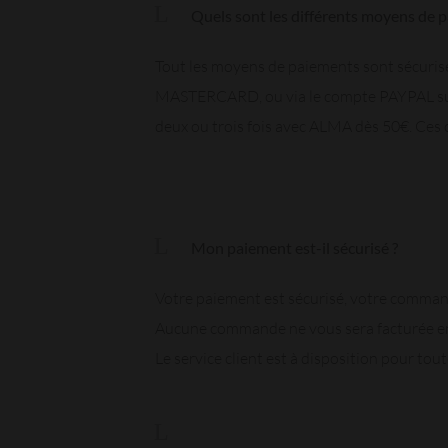
Quels sont les différents moyens de 
Tout les moyens de paiements sont sécurisés
MASTERCARD, ou via le compte PAYPAL sur
deux ou trois fois avec ALMA dès 50€. Ces op
Mon paiement est-il sécurisé ?
Votre paiement est sécurisé, votre comma
Aucune commande ne vous sera facturée en p
Le service client est à disposition pour tou
Je souhaite échanger un article, comm