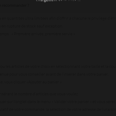
.
.
C
.
e
h
g
a
a
r
p
g
a
e
l
m
e
e
d
n
t
-je recommander ?
 quantités ultra limitées afin d’offrir à chacune le privilège d’êt
s en rupture de stock sauf exception.
emps : « Première arrivée, première servie »
ou les articles de votre choix en sélectionnant votre taille et la cou
 tenue pour vous conseiller avant de l’insérer dans votre panier.
isie, vous cliquer «Ajouter au panier ».
nsérant le nombre d’articles que vous voulez.
quer sur l’onglet dans le menu « Valider votre panier » et vous serez
latif de votre commande, la sélection de votre adresse de livraiso