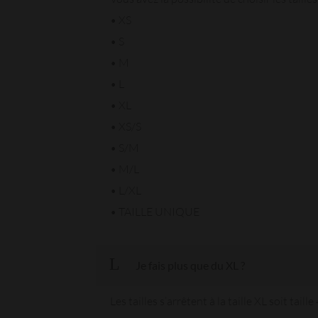
• XS
• S
• M
• L
• XL
• XS/S
• S/M
• M/L
• L/XL
• TAILLE UNIQUE
Je fais plus que du XL ?
Les tailles s’arrêtent à la taille XL soit taille