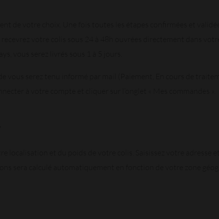
nt de votre choix. Une fois toutes les étapes confirmées et validée
s recevrez votre colis sous 24 à 48h ouvrées directement dans votr
ays, vous serez livrés sous 1 à 5 jours.
 vous serez tenu informé par mail (Paiement, En cours de traite
necter à votre compte et cliquer sur l’onglet « Mes commandes ».
?
re localisation et du poids de votre colis. Saisissez votre adresse e
tions sera calculé automatiquement en fonction de votre zone géo